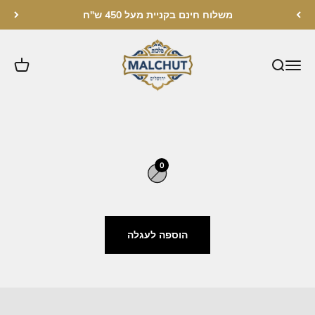
לג לתוכן
והקדושה של ספר התורה היקר שלך.
משלוח חינם בקניית מעל 450 ש"ח
התענגו על הפאר של עטיפות ספר התורה שלנו, הידועות גם בתור
עטיפות תורה, בעבודת יד קפדנית ממגוון חומרים וחוטים, כולל עור,
מלכות ירושלים
פרווה, קטיפה וזמש. כל עטיפה היא עדות לאומנות המיומנת והמסירות
הנלווים לשמירה על דברי התורה האלוהיים. בחר מתוך מגוון של
טקסטורות וצבעים יוקרתיים כדי לעטר את ספר התורה שלך ביופי שאין
שני לו.
השלם את הלבוש המלכותי של ספר התורה שלך עם קישוטי התורה
המכסף המרהיבים שלנו. האוסף שלנו כולל חושן-תורה חושן משובחים
ומצביעי יד-תורה, המעוצבים בקפידה מכסף סטרלינג. חלקי הכסף
המעוטרים הללו, המעוטרים במוטיבים מורכבים ופרטים עדינים,
0
מסמלים את ההוד, הסמכות והיראת כבוד של התורות האלוהיות. תן
לתורתך להאיר בהדר ובחסד.
התעמקו במהות המסורת והרוחניות עם עץ חיים גלילי תורה בעבודת
יד קפדנית של אצ"י חיים מהעץ, הכסף והזהב המשובחים. כל עץ חיים
הוספה לעגלה
הוא עדות לאומנות המיומנת והמסירות הכרוכים בשמירה על דברי
התורה האלוהיים.
היכנס לעולם של יראת שמים ויופי כשאתה חוקר את מגוון האביזרים
המקיף שלנו עבור ספר התורה שלך. כל פרט הוא עדות למחויבות שלנו
לאיכות, לאותנטיות ולשימור המורשת היהודית. הוסף את הפרטים