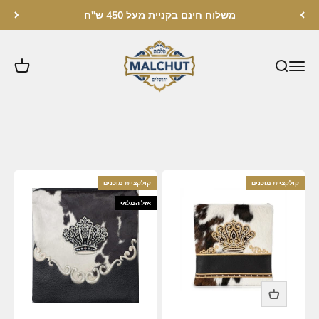
לג לתוכן
משלוח חינם בקניית מעל 450 ש"ח
מלכות ירושלים
קולקציה זו מורכבת מדגמים קלאסים מעור ופרווה
אלו דגמים שקיימים במלאי , לכן זמן ההכנה עבורם הוא קצר ולרוב עד
7 ימי עסקים.
חשוב להבהיר- הפרווה הינו חומר טבעי ולכן יתכנו שינויים בגווני
הפרווה ויחס הצבעים!
קולקציית מוכנים
קולקציית מוכנים
אזל המלאי