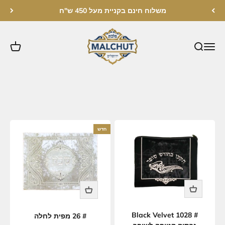
לג לתוכן
משלוח חינם בקניית מעל 450 ש"ח
מלכות ירושלים
חדש
# 1028 Black Velvet
# 26 מפית לחלה