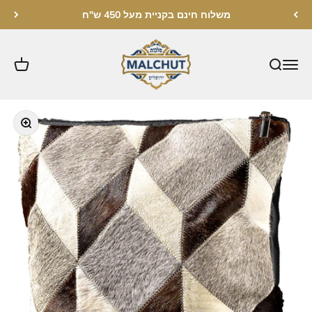
לג לתוכן
משלוח חינם בקניית מעל 450 ש"ח
מלכות ירושלים
תקריב