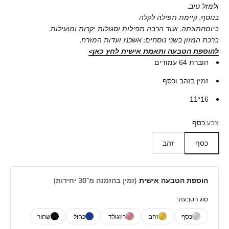
ולמזל טוב.
בנוסף, קיימת תפילה לקלה
ביום
חתונתה. ועוד הרבה תפילות וסגולות יקרות ומועילות.
ברכת המזון
בשני
נוסחים
: אשכנז ועדות המזרח.
להוספת הטבעה ותאמת אישית לחץ כאן>
חוברת 64 עמודים
זמין בזהב וכסף
16*11
צבע:
כסף
כסף
זהב
הוספת הטבעה אישית
(זמין בהזמנה מ־30 יחידות)
סוג הטבעה:
כסף
זהב
רוזגולד
כחול
שחור