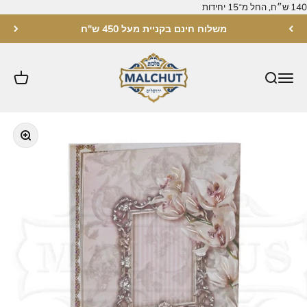
לג לתוכן
משלוח חינם בקניית מעל 450 ש"ח
מלכות ירושלים
תקריב