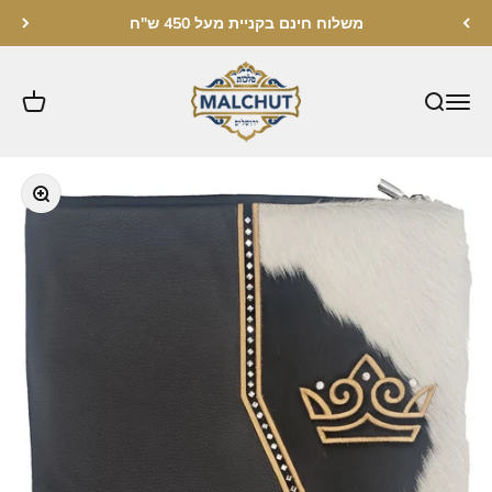
לג לתוכן
משלוח חינם בקניית מעל 450 ש"ח
מלכות ירושלים
תקריב