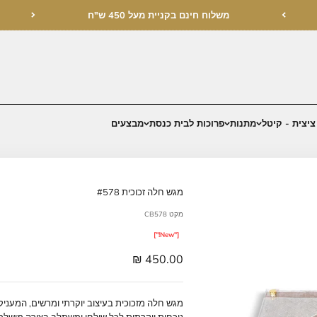
בקניית מעל 450 ש"ח
בית כנסת
מבצעים
מגש חלה זכוכית #578
מקט CB578
["New!"]