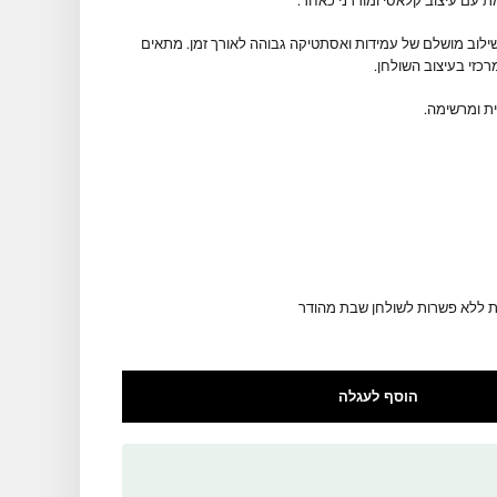
0.0
מגש חלה מזכוכית בעיצוב יוקרתי ומרשים, המעניק לשולחן השבת והחג מראה אלגנטי, נקי ומכובד. דגם 578 מוסיף
י ומודרני כאחד.
עמידות ואסתטיקה גבוהה לאורך זמן. מתאים
חן.