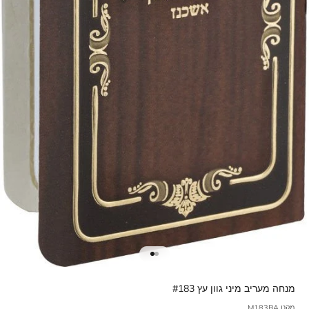
מנחה מעריב מיני גוון עץ #183
מקט M183BA