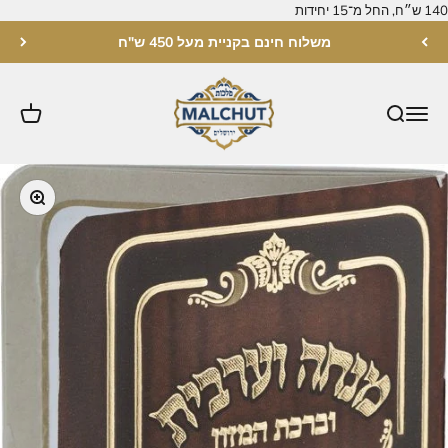
לג לתוכן
משלוח חינם בקניית מעל 450 ש"ח
מלכות ירושלים
תקריב