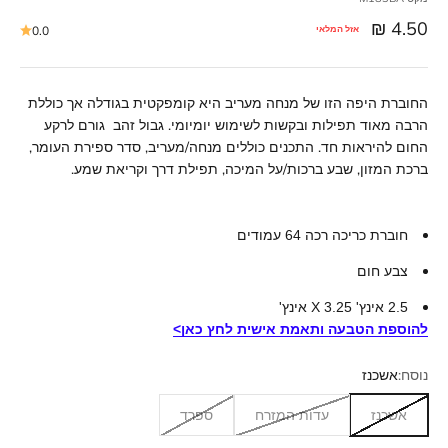
מחיר מבצע
4.50 ₪
אזל המלאי
0.0
החוברת היפה הזו של מנחה מעריב היא קומפקטית בגודלה אך כוללת
הרבה מאוד תפילות ובקשות לשימוש יומיומי. גבול זהב גורם לרקע
החום להיראות חד. התכנים כוללים מנחה/מעריב, סדר ספירת העומר,
ברכת המזון, שבע ברכות/על המיכה, תפילת דרך וקריאת שמע.
חוברת כריכה רכה 64 עמודים
צבע חום
2.5 אינץ' X 3.25 אינץ'
להוספת הטבעה ותאמת אישית לחץ כאן>
נוסח:
אשכנז
אשכנז
עדות המזרח
ספרד