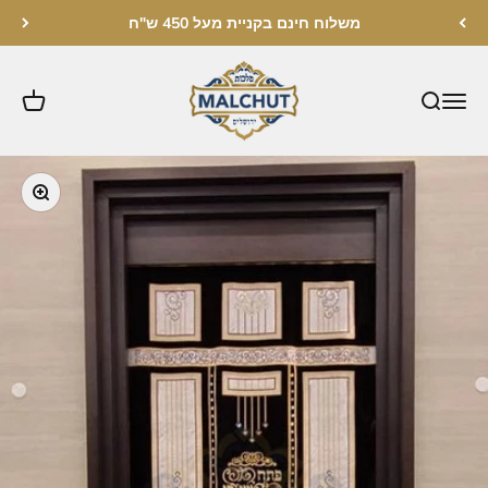
לג לתוכן
משלוח חינם בקניית מעל 450 ש"ח
מלכות ירושלים
תקריב