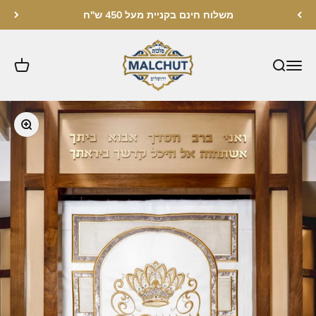
לג לתוכן
משלוח חינם בקניית מעל 450 ש"ח
מלכות ירושלים
תקריב