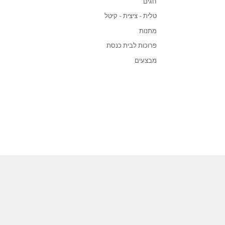
אשי
צור קשר
שרות
אירועים
וואטסאפ
מדינ
ית ותפילין
התקשר
מדינ
בת
צור קשר
תקנו
תנאי
יצית - קיטל
הצהר