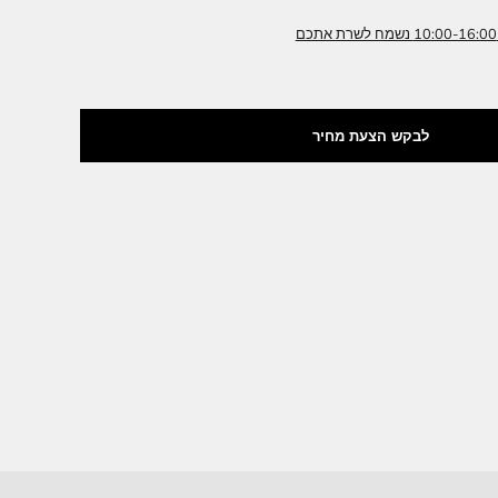
אימו עבורכם צבע רקמה / גדלים / דוגמאות.
 מותאם במחיוד עבורכם
מאת בית היוצר מלכות ירושלים
 הצעת מחיר