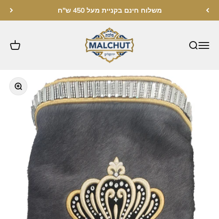
לג לתוכן
משלוח חינם בקניית מעל 450 ש"ח
מלכות ירושלים
תקריב