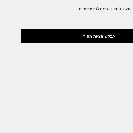
אימו עבורכם צבע רקמה / גדלים / דוגמאות.
 מותאם במחיוד עבורכם
מאת בית היוצר מלכות ירושלים
 הצעת מחיר