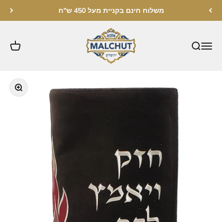
לג לתוכן
משלוח חינם בקניית מעל 450 ש"ח
מלכות ירושלים
תקריב